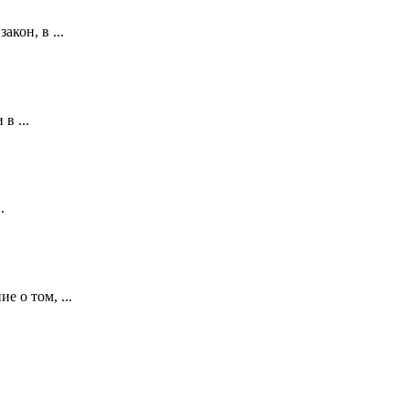
кон, в ...
в ...
.
е о том, ...