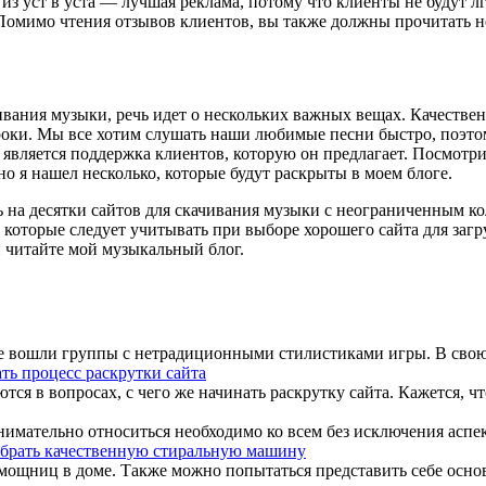
из уст в уста — лучшая реклама, потому что клиенты не будут лг
 Помимо чтения отзывов клиентов, вы также должны прочитать 
ивания музыки, речь идет о нескольких важных вещах. Качестве
ки. Мы все хотим слушать наши любимые песни быстро, поэтому
 является поддержка клиентов, которую он предлагает. Посмотр
о я нашел несколько, которые будут раскрыты в моем блоге.
ь на десятки сайтов для скачивания музыки с неограниченным ко
, которые следует учитывать при выборе хорошего сайта для за
 читайте мой музыкальный блог.
е вошли группы с нетрадиционными стилистиками игры. В свою оч
ть процесс раскрутки сайта
я в вопросах, с чего же начинать раскрутку сайта. Кажется, что 
Внимательно относиться необходимо ко всем без исключения аспект
брать качественную стиральную машину
ощниц в доме. Также можно попытаться представить себе основн