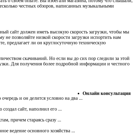
ать о своем опыте. Вы избегали магазина, потому что слышали,
несколько честных обзоров, написанных музыкальными
нный сайт должен иметь высокую скорость загрузки, чтобы мы
 не позволяйте низкой скорости загрузки испортить нам
ите, предлагает ли он круглосуточную техническую
личеством скачиваний. Но если вы до сих пор следили за этой
грузки. Для получения более подробной информации и честного
Онлайн консультация
ередь и он делится условно на два ...
создал сайт, наполнил его ...
ам, причем стараясь сразу ...
ое ведение основного хозяйства ...