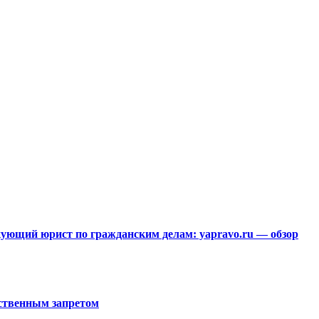
ющий юрист по гражданским делам: yapravo.ru — обзор
рственным запретом