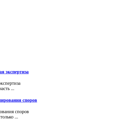
ая экспертиза
экспертиза
сть ...
улирования споров
рования споров
олько ...