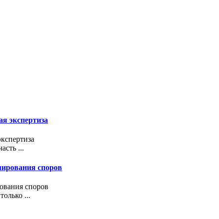
ая экспертиза
экспертиза
сть ...
улирования споров
рования споров
олько ...