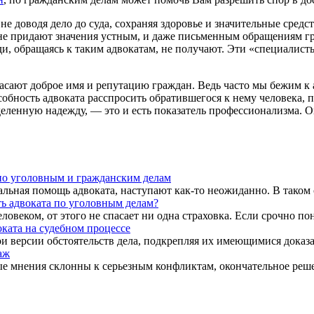
не доводя дело до суда, сохраняя здоровье и значительные средс
 придают значения устным, и даже письменным обращениям гра
ди, обращаясь к таким адвокатам, не получают. Эти «специали
пасают доброе имя и репутацию граждан. Ведь часто мы бежим к 
бность адвоката расспросить обратившегося к нему человека, по
деленную надежду, — это и есть показатель профессионализма. 
по уголовным и гражданским делам
ьная помощь адвоката, наступают как-то неожиданно. В таком сл
ь адвоката по уголовным делам?
овеком, от этого не спасает ни одна страховка. Если срочно пон
ката на судебном процессе
 версии обстоятельств дела, подкрепляя их имеющимися доказат
аж
е мнения склонны к серьезным конфликтам, окончательное решени