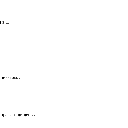
в ...
.
е о том, ...
е права защищены.