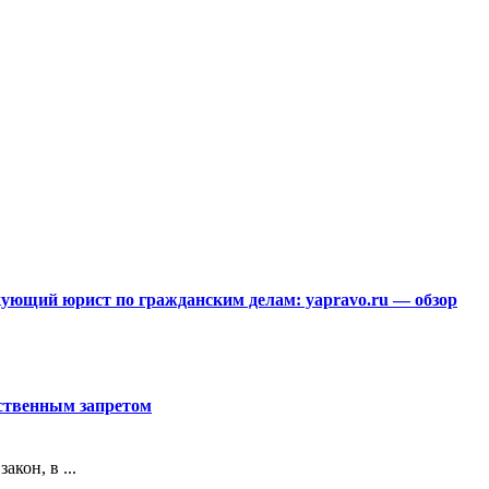
ющий юрист по гражданским делам: yapravo.ru — обзор
рственным запретом
кон, в ...