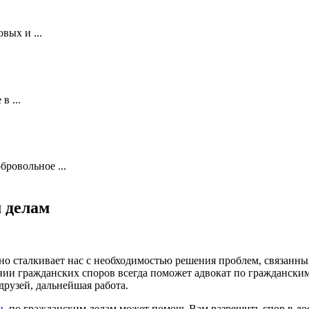
вых и ...
в ...
ровольное ...
 делам
о сталкивает нас с необходимостью решения проблем, связанны
ении гражданских споров всегда поможет адвокат по граждански
рузей, дальнейшая работа.
н
, по гражданским делам может помочь Вам разрешить спор в до