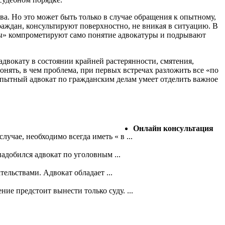
тва. Но это может быть только в случае обращения к опытному,
ждан, консультируют поверхностно, не вникая в ситуацию. В
сты» компрометируют само понятие адвокатуры и подрывают
адвокату в состоянии крайней растерянности, смятения,
нять, в чем проблема, при первых встречах разложить все «по
Опытный адвокат по гражданским делам умеет отделить важное
Онлайн консультация
учае, необходимо всегда иметь « в ...
адобился адвокат по уголовным ...
ельствами. Адвокат обладает ...
е предстоит вынести только суду. ...