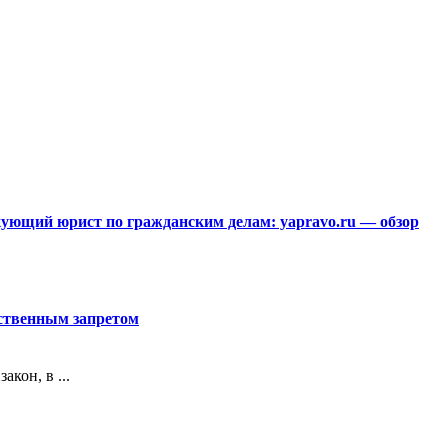
ющий юрист по гражданским делам: yapravo.ru — обзор
рственным запретом
кон, в ...