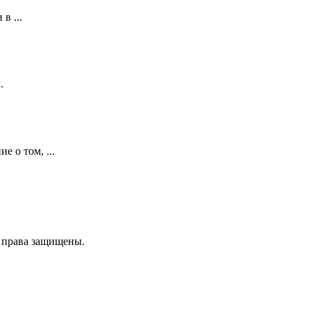
в ...
.
е о том, ...
е права защищены.