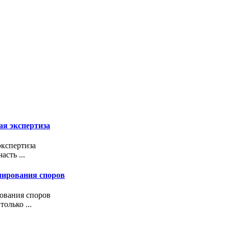
ая экспертиза
экспертиза
сть ...
улирования споров
рования споров
олько ...