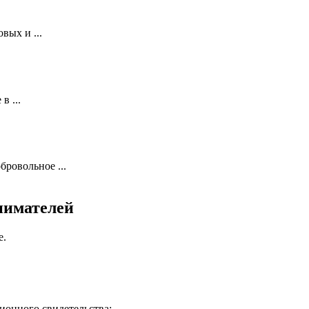
вых и ...
в ...
ровольное ...
нимателей
е.
ионного свидетельства;