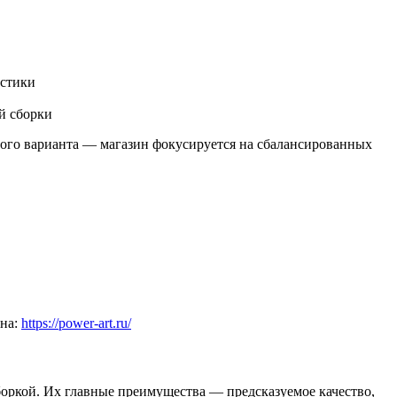
истики
й сборки
ного варианта — магазин фокусируется на сбалансированных
ина:
https://power-art.ru/
ркой. Их главные преимущества — предсказуемое качество,