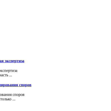
ая экспертиза
экспертиза
сть ...
улирования споров
рования споров
олько ...