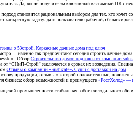
упателя. Да, вы не получите эксклюзивный кастомный ПК с нео
 подход становится рациональным выбором для тех, кто хочет со
ает конкретную задачу: дать пользователю рабочий, сбалансиро
тзывы о 53строй. Каркасные дачные дома под ключ
стро — именно так предпочитают сегодня строить дачные дома в
Строительство домов под ключ от компании snipst
а от “СНиП-Строй” заключается в сроках их возведения. Специ
Отзывы о компании «Sushicafe». Суши с доставкой на дом
В основу продукции, отзывы о которой положительные, положены
«РостХолод» — н
пищевой промышленности стабильная работа холодильного оборуд