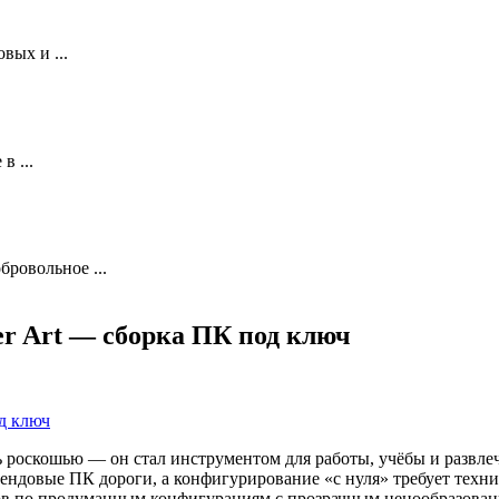
вых и ...
в ...
ровольное ...
er Art — сборка ПК под ключ
 роскошью — он стал инструментом для работы, учёбы и развл
брендовые ПК дороги, а конфигурирование «с нуля» требует техн
в по продуманным конфигурациям с прозрачным ценообразовани