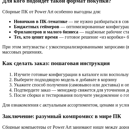
Для кого подойдёт такой формат покупки?
Сборные ПК от Power Art особенно выгодны для:
Новичков в ПК-тематике
— не нужно разбираться в со
Бюджетных геймеров
— оптимизированные конфигурации
Фрилансеров и малого бизнеса
— надёжные рабочие ста
Тех, кто ценит время
— готовое решение «из коробки» б
При этом энтузиасты с узкоспециализированными запросами (в
массовых решениях.
Как сделать заказ: пошаговая инструкция
Изучите готовые конфигурации в каталоге или воспольз
Выберите подходящую модель и добавьте в корзину
Укажите способ получения (самовывоз или доставка) и оп
Подтвердите заказ — менеджер свяжется для уточнения д
После сборки и тестирования получите уведомление о го
Для ознакомления с актуальным ассортиментом, ценами и усл
Заключение: разумный компромисс в мире ПК
Сборные компьютеры от Power Art занимают нишу между дорог