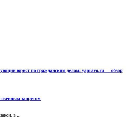
ющий юрист по гражданским делам: yapravo.ru — обзор
рственным запретом
кон, в ...