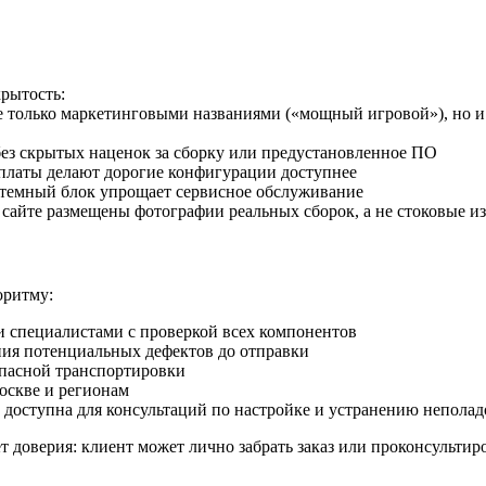
крытость:
только маркетинговыми названиями («мощный игровой»), но и 
без скрытых наценок за сборку или предустановленное ПО
еплаты делают дорогие конфигурации доступнее
стемный блок упрощает сервисное обслуживание
 сайте размещены фотографии реальных сборок, а не стоковые и
оритму:
специалистами с проверкой всех компонентов
ния потенциальных дефектов до отправки
пасной транспортировки
оскве и регионам
 доступна для консультаций по настройке и устранению неполад
т доверия: клиент может лично забрать заказ или проконсультир