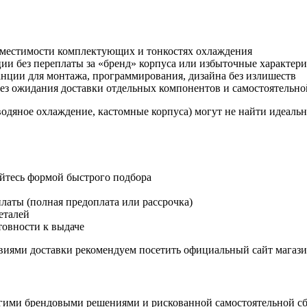
вместимости комплектующих и тонкостях охлаждения
 без переплаты за «бренд» корпуса или избыточные характер
нции для монтажа, программирования, дизайна без излишеств
ез ожидания доставки отдельных компонентов и самостоятельно
одяное охлаждение, кастомные корпуса) могут не найти идеаль
уйтесь формой быстрого подбора
латы (полная предоплата или рассрочка)
еталей
товности к выдаче
овиями доставки рекомендуем посетить официальный сайт магаз
ими брендовыми решениями и рискованной самостоятельной сбо