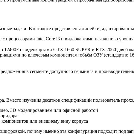
зные задачи. В каталоге представлены линейки, адаптированны
e с процессорами Intel Core i3 и видеокартами начального уров
i5 12400F с видеокартами GTX 1660 SUPER и RTX 2060 для бал
риациями по ключевым компонентам: объём ОЗУ (стандартно 16 
 предложения в сегменте доступного гейминга и производительн
а. Вместо изучения десятков спецификаций пользователь прохо
део, 3D-моделированием или офисной работой
коридора
 компонентов или внешнему виду корпуса
шифровкой, почему именно эта конфигурация подходит под запр