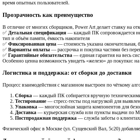
время опытных пользователей.
Прозрачность как преимущество
В отличие от многих сборщиков, Power Art делает ставку на от
✅
Детальная спецификация
— каждый ПК сопровождается не 
тип и объём памяти, ёмкость накопителя
✅
Фиксированная цена
— стоимость указана окончательная, 
✅
Варианты оплаты
— рассрочка и покупка частями без пер
✅
Гарантийные обязательства
— единая гарантия на весь си
Особенно ценна возможность увидеть «железо» до покупки: на
Логистика и поддержка: от сборки до доставки
Процесс взаимодействия с магазином выстроен по чёткому алг
Сборка
— каждый ПК собирается вручную техническими 
Тестирование
— стресс-тесты под нагрузкой для выявле
Упаковка
— многослойная защита компонентов для безо
Доставка
— курьерская служба или пункты выдачи по М
Постпродажная поддержка
— служба заботы о клиентах
Физический офис в Москве (ул. Сущевский Вал, 5с20) добавляе