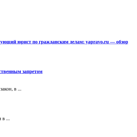
ющий юрист по гражданским делам: yapravo.ru — обзор
рственным запретом
кон, в ...
в ...