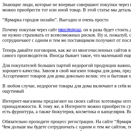
Знающие люди, которые не впервые совершают покупки через ин
можно приобрести тот или иной товар. В этой статье мы деталь
“Ярмарка городов онлайн”. Выгодно и очень просто
Почему покупая через сайт
, он в разы будет стоит
https://frcity.su/
не нужно страховать от всевозможных рисков. Ну и, пожалуй, 
сотрудничают с одним и тем же поставщиком получают от после
Теперь давайте поговорим, как же из многочисленных сайтов в
самого производителя. Иногда бывает такое, что маленький еще
Для покупателей больших партий недорогой продукции важно, 
хорошего качества. Завозя в свой магазин товары для дома, п
Ассортимент товаров для дома довольно велик: это и бытовая 
В любом случае, недорогие товары для дома включают в себя в
ощутимый
Интернет-магазины предлагают на своих сайтах хозтовары опт
принадлежности. К тому же, в Интернете можно приобрести с
есть фурнитура, а также бижутерия, косметика и канцелярия. В
Обязательно проходите процесс регистрации. На сайте “Ярмарк
Чем дольше вы будете сотрудничать с одним и тем же сайтом, т