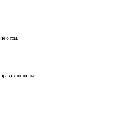
.
е о том, ...
е права защищены.