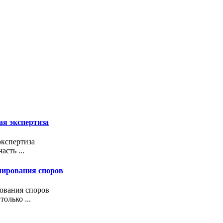
ая экспертиза
экспертиза
сть ...
улирования споров
рования споров
олько ...