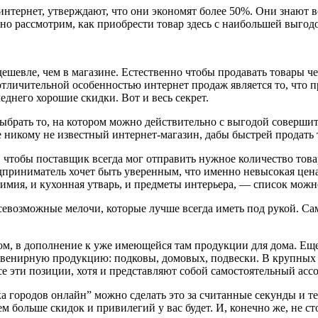
тернет, утверждают, что они экономят более 50%. Они знают вс
но рассмотрим, как приобрести товар здесь с наибольшей выгодо
ь дешевле, чем в магазине. Естественно чтобы продавать товары ч
отличительной особенностью интернет продаж является то, что 
днего хорошие скидки. Вот и весь секрет.
ыбрать то, на котором можно действительно с выгодой совершит
 никому не известный интернет-магазин, дабы быстрей продать т
чтобы поставщик всегда мог отправить нужное количество товар
редприниматель хочет быть уверенным, что именно невысокая цен
химия, и кухонная утварь, и предметы интерьера, — список мож
севозможные мелочи, которые лучше всегда иметь под рукой. Сам
ом, в дополнение к уже имеющейся там продукции для дома. Ещ
увенирную продукцию: подковы, домовых, подвески. В крупных
се эти позиции, хотя и представляют собой самостоятельный ассо
а городов онлайн” можно сделать это за считанные секунды и т
ем больше скидок и привилегий у вас будет. И, конечно же, не 