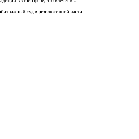
иций в этой сфере, что влечет к ...
битражный суд в резолютивной части ...