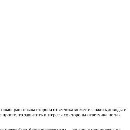
 С помощью отзыва сторона ответчика может изложить доводы и
 просто, то защитить интересы со стороны ответчика не так
не может быть безосновательным — то есть в нем должна не