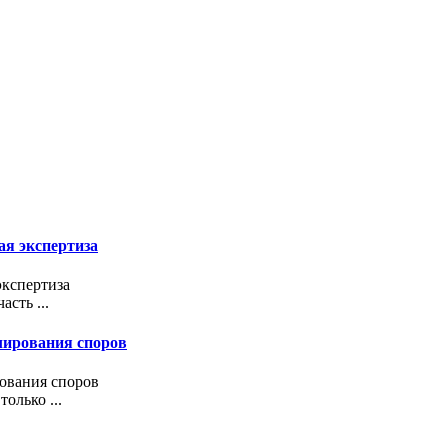
ая экспертиза
экспертиза
сть ...
улирования споров
рования споров
олько ...