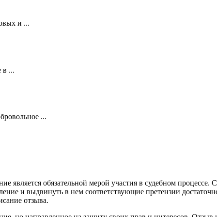
вых и ...
в ...
ровольное ...
ние является обязательной мерой участия в судебном процессе.
вление и выдвинуть в нем соответствующие претензии достаточно
исание отзыва.
ие, но направленное на защиту своих прав и интересов. Отзыв 