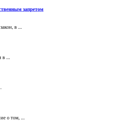
рственным запретом
кон, в ...
в ...
.
е о том, ...