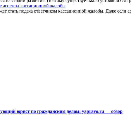
 на стадии развития. Поэтому существует мало устоявшихся трад
е аспекты кассационной жалобы
ет стать подача ответчиком кассационной жалобы. Даже если ар
ющий юрист по гражданским делам: yapravo.ru — обзор