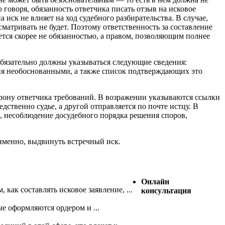
 говоря, обязанность ответчика писать отзыв на исковое
иск не влияет на ход судебного разбирательства. В случае,
сматривать не будет. Поэтому ответственность за составление
ется скорее не обязанностью, а правом, позволяющим полнее
обязательно должны указываться следующие сведения:
ния необоснованными, а также список подтверждающих это
торону ответчика требований. В возражении указываются ссылки
ственно судье, а другой отправляется по почте истцу. В
и, несоблюдение досудебного порядка решения споров,
 именно, выдвинуть встречный иск.
Онлайн
как составлять исковое заявление, ...
консультация
е оформляются ордером и ...