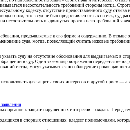
казываться несостоятельность требований стороны истца. Строго
суальному кодексу, отсутствие предоставленного суду отзыва на 
оды о том, что в суд не был предоставлен отзыв на иск, суд рас
 на несостоятельность выдвинутых против него требований явля
ребования, предъявляемые к его форме и содержанию. В отзыве 
именование суда, мотив, позволяющий считать исковые требова
ы указать суду на отсутствие обоснования для выдвигаемых в с
бращении в суд. Один экземпляр возражения передается непосред
бований истца, могут указываться несоблюдение сроков давност
т использовать для защиты своих интересов и другой прием — а
 заявления
ых органов к защите нарушенных интересов граждан. Перед тем, 
одящихся в спорных отношениях, владеет полномочиями, которы