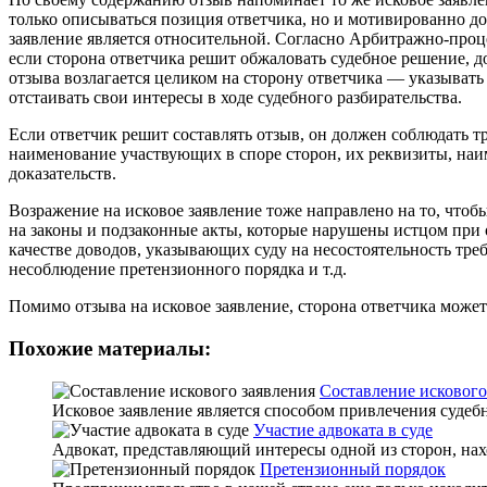
только описываться позиция ответчика, но и мотивированно до
заявление является относительной. Согласно Арбитражно-процес
если сторона ответчика решит обжаловать судебное решение, дов
отзыва возлагается целиком на сторону ответчика — указывать
отстаивать свои интересы в ходе судебного разбирательства.
Если ответчик решит составлять отзыв, он должен соблюдать т
наименование участвующих в споре сторон, их реквизиты, на
доказательств.
Возражение на исковое заявление тоже направлено на то, чтоб
на законы и подзаконные акты, которые нарушены истцом при о
качестве доводов, указывающих суду на несостоятельность тре
несоблюдение претензионного порядка и т.д.
Помимо отзыва на исковое заявление, сторона ответчика може
Похожие материалы:
Составление искового
Исковое заявление является способом привлечения судебн
Участие адвоката в суде
Адвокат, представляющий интересы одной из сторон, нах
Претензионный порядок