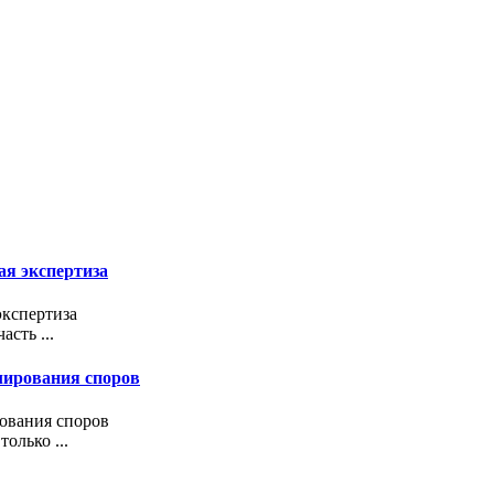
ая экспертиза
экспертиза
сть ...
улирования споров
рования споров
олько ...