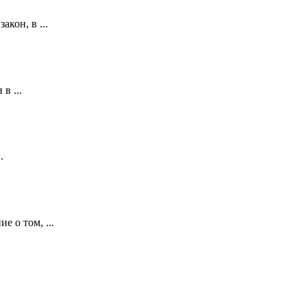
кон, в ...
в ...
.
е о том, ...