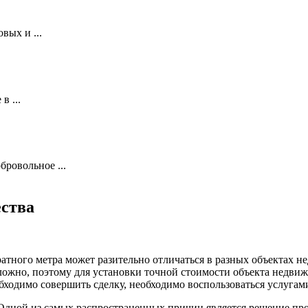
вых и ...
в ...
ровольное ...
ства
атного метра может разительно отличаться в разных объектах н
ложно, поэтому для установки точной стоимости объекта недви
бходимо совершить сделку, необходимо воспользоваться услугами
дной из самых распространенных причин является решение про