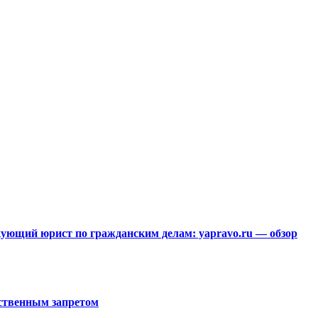
ющий юрист по гражданским делам: yapravo.ru — обзор
рственным запретом