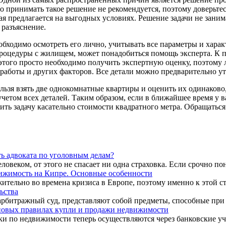
но принимать такое решение не рекомендуется, поэтому доверьте
ая предлагается на выгодных условиях. Решение задачи не заним
 разъяснение.
ходимо осмотреть его лично, учитывать все параметры и харак
процедуры с жилищем, может понадобиться помощь эксперта. К п
 этого просто необходимо получить экспертную оценку, поэтому
 работы и других факторов. Все детали можно предварительно ут
льзя взять две однокомнатные квартиры и оценить их одинаково,
 учетом всех деталей. Таким образом, если в ближайшее время 
ить задачу касательно стоимости квадратного метра. Обращатьс
ь адвоката по уголовным делам?
овеком, от этого не спасает ни одна страховка. Если срочно пон
ижимость на Кипре. Основные особенности
тельно во времена кризиса в Европе, поэтому именно к этой стра
ьства
арбитражный суд, представляют собой предметы, способные при п
новых правилах купли и продажи недвижимости
ки по недвижимости теперь осуществляются через банковские уч