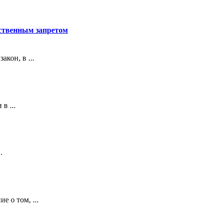
рственным запретом
кон, в ...
в ...
.
е о том, ...