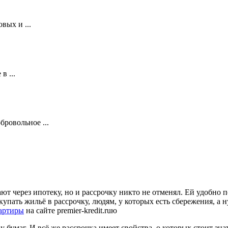
вых и ...
в ...
ровольное ...
т через ипотеку, но и рассрочку никто не отменял. Ей удобно по
купать жильё в рассрочку, людям, у которых есть сбережения, 
вартиры
на сайте premier-kredit.ruю
 бумаг. И всё же рассрочка имеет свойства, о которых стоит знат