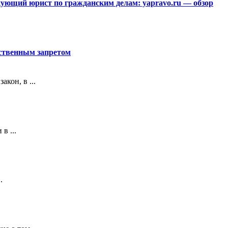
ющий юрист по гражданским делам: yapravo.ru — обзор
рственным запретом
кон, в ...
в ...
.