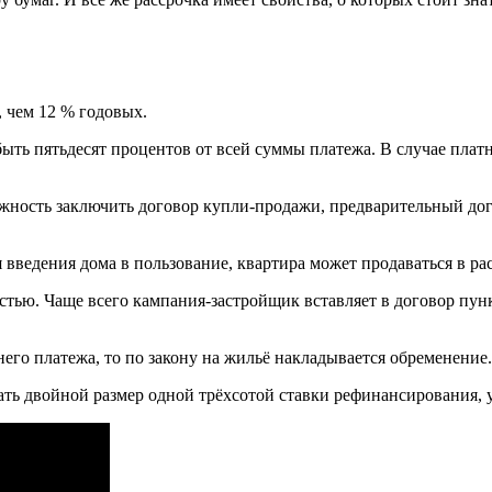
, чем 12 % годовых.
быть пятьдесят процентов от всей суммы платежа. В случае плат
можность заключить договор купли-продажи, предварительный до
я введения дома в пользование, квартира может продаваться в р
тью. Чаще всего кампания-застройщик вставляет в договор пункт 
него платежа, то по закону на жильё накладывается обременение.
бовать двойной размер одной трёхсотой ставки рефинансировани