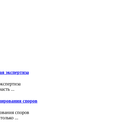
ая экспертиза
экспертиза
сть ...
улирования споров
рования споров
олько ...