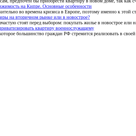
м, предпочти бы приобрести квартиру в новом доме, так как сч
ижимость на Кипре. Основные особенности
тельно во времена кризиса в Европе, поэтому именно к этой стра
иры на вторичном рынке или в новострое?
астую стоят перед выбором: покупать жилье в новострое или на 
приватизировать квартиру военнослужащему
оторое большинство граждан РФ стремится реализовать в своей ж