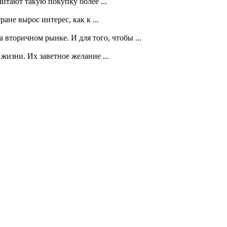
итают такую покупку более ...
не вырос интерес, как к ...
вторичном рынке. И для того, чтобы ...
изни. Их заветное желание ...