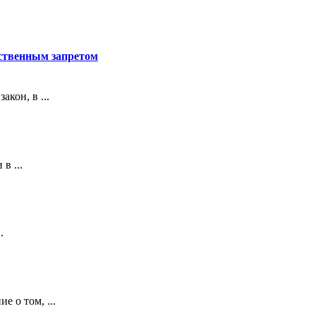
рственным запретом
кон, в ...
в ...
.
е о том, ...