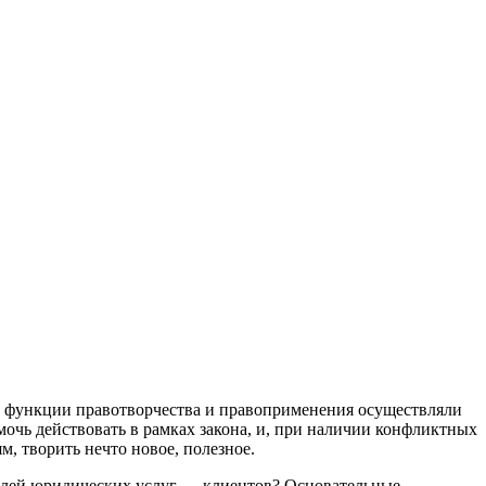
и функции правотворчества и правоприменения осуществляли
очь действовать в рамках закона, и, при наличии конфликтных
, творить нечто новое, полезное.
телей юридических услуг — клиентов? Основательные