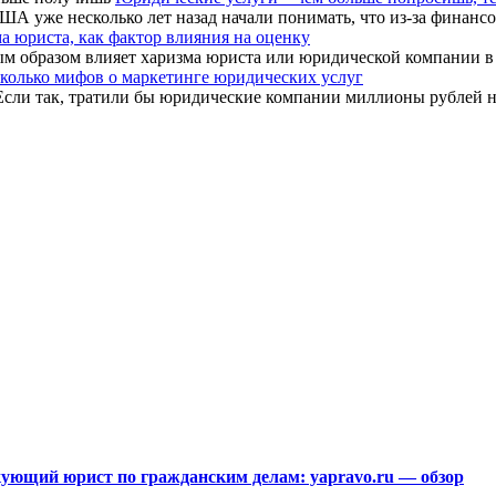
 уже несколько лет назад начали понимать, что из-за финансов
а юриста, как фактор влияния на оценку
 образом влияет харизма юриста или юридической компании в ц
колько мифов о маркетинге юридических услуг
Если так, тратили бы юридические компании миллионы рублей на 
ющий юрист по гражданским делам: yapravo.ru — обзор