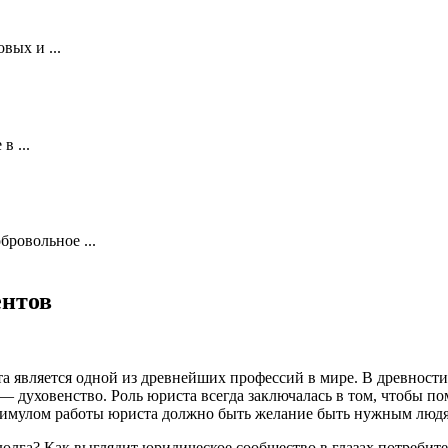
вых и ...
в ...
ровольное ...
ентов
а является одной из древнейших профессий в мире. В древност
 духовенство. Роль юриста всегда заключалась в том, чтобы пом
тимулом работы юриста должно быть желание быть нужным людям
долга? Как выглядит юридическое сообщество в глазах потреби