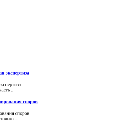
ая экспертиза
экспертиза
сть ...
улирования споров
рования споров
олько ...