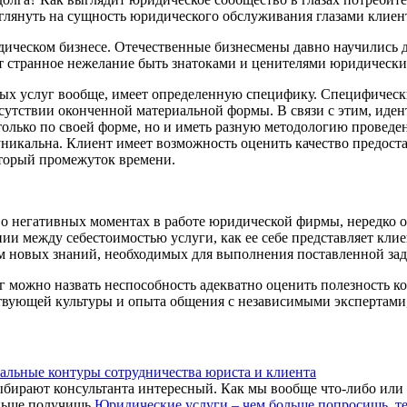
глянуть на сущность юридического обслуживания глазами клиент
ческом бизнесе. Отечественные бизнесмены давно научились дег
т странное нежелание быть знатоками и ценителями юридических
ых услуг вообще, имеет определенную специфику. Специфически
в отсутствии оконченной материальной формы. В связи с этим, и
олько по своей форме, но и иметь разную методологию проведен
икальна. Клиент имеет возможность оценить качество предоста
оторый промежуток времени.
 о негативных моментах в работе юридической фирмы, нередко о
ии между себестоимостью услуги, как ее себе представляет клиен
м новых знаний, необходимых для выполнения поставленной зад
г можно назвать неспособность адекватно оценить полезность к
тствующей культуры и опыта общения с независимыми экспертам
альные контуры сотрудничества юриста и клиента
бирают консультанта интересный. Как мы вообще что-либо или 
Юридические услуги – чем больше попросишь, т