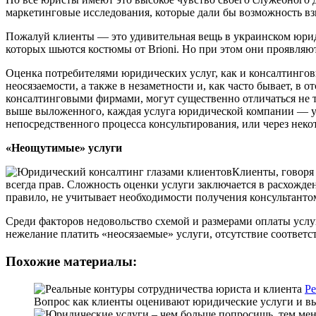
маркетинговые исследования, которые дали бы возможность вз
Пожалуй клиенты — это удивительная вещь в украинском юриди
которых шьются костюмы от Brioni. Но при этом они проявляю
Оценка потребителями юридических услуг, как и консалтингов
неосязаемости, а также в незаметности и, как часто бывает, 
консалтинговыми фирмами, могут существенно отличаться не т
выше выложенного, каждая услуга юридической компании — ун
непосредственного процесса консультирования, или через нек
«Неощутимые» услуги
Клиенты, говоря
всегда прав. Сложность оценки услуги заключается в расхожден
правило, не учитывает необходимости получения консультанто
Среди факторов недовольство схемой и размерами оплаты услу
нежелание платить «неосязаемые» услуги, отсутствие соотве
Похожие материалы:
Ре
Вопрос как клиенты оценивают юридические услуги и вы